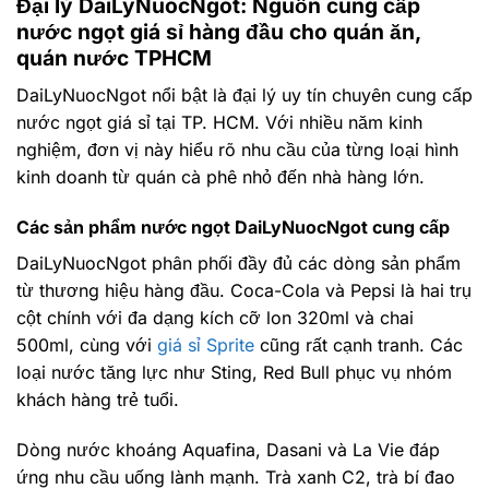
Đại lý DaiLyNuocNgot: Nguồn cung cấp
nước ngọt giá sỉ hàng đầu cho quán ăn,
quán nước TPHCM
DaiLyNuocNgot nổi bật là đại lý uy tín chuyên cung cấp
nước ngọt giá sỉ tại TP. HCM. Với nhiều năm kinh
nghiệm, đơn vị này hiểu rõ nhu cầu của từng loại hình
kinh doanh từ quán cà phê nhỏ đến nhà hàng lớn.
Các sản phẩm nước ngọt DaiLyNuocNgot cung cấp
DaiLyNuocNgot phân phối đầy đủ các dòng sản phẩm
từ thương hiệu hàng đầu. Coca-Cola và Pepsi là hai trụ
cột chính với đa dạng kích cỡ lon 320ml và chai
500ml, cùng với
giá sỉ Sprite
cũng rất cạnh tranh. Các
loại nước tăng lực như Sting, Red Bull phục vụ nhóm
khách hàng trẻ tuổi.
Dòng nước khoáng Aquafina, Dasani và La Vie đáp
ứng nhu cầu uống lành mạnh. Trà xanh C2, trà bí đao