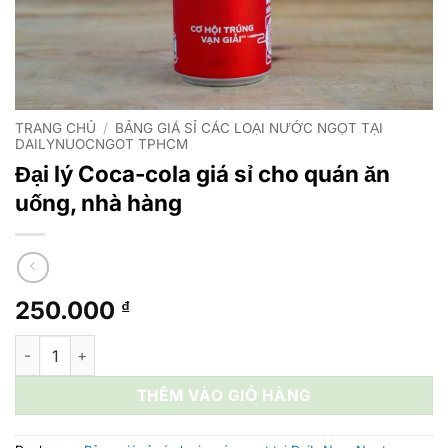
TRANG CHỦ
/
BẢNG GIÁ SỈ CÁC LOẠI NƯỚC NGỌT TẠI
DAILYNUOCNGOT TPHCM
Đại lý Coca-cola giá sỉ cho quán ăn
uống, nhà hàng
250.000
₫
Đại lý Coca-cola giá sỉ cho quán ăn uống, nhà hàng số lượng
THÊM VÀO GIỎ HÀNG