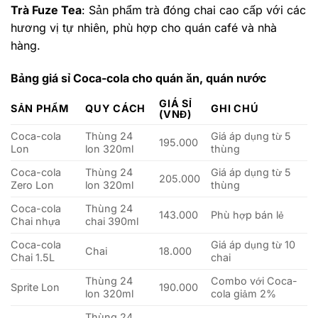
Trà Fuze Tea
: Sản phẩm trà đóng chai cao cấp với các
hương vị tự nhiên, phù hợp cho quán café và nhà
hàng.
Bảng giá sỉ Coca-cola cho quán ăn, quán nước
GIÁ SỈ
SẢN PHẨM
QUY CÁCH
GHI CHÚ
(VNĐ)
Coca-cola
Thùng 24
Giá áp dụng từ 5
195.000
Lon
lon 320ml
thùng
Coca-cola
Thùng 24
Giá áp dụng từ 5
205.000
Zero Lon
lon 320ml
thùng
Coca-cola
Thùng 24
143.000
Phù hợp bán lẻ
Chai nhựa
chai 390ml
Coca-cola
Giá áp dụng từ 10
Chai
18.000
Chai 1.5L
chai
Thùng 24
Combo với Coca-
Sprite Lon
190.000
lon 320ml
cola giảm 2%
Thùng 24