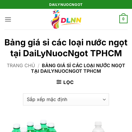
Bỏ
DAILYNUOCNGOT
qua
nội
0
dung
Bảng giá sỉ các loại nước ngọt
tại DaiLyNuocNgot TPHCM
TRANG CHỦ
/
BẢNG GIÁ SỈ CÁC LOẠI NƯỚC NGỌT
TẠI DAILYNUOCNGOT TPHCM
LỌC