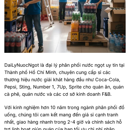
DaiLyNuocNgot là đại lý phân phối nước ngọt uy tín tại
Thành phố Hồ Chí Minh, chuyên cung cấp sỉ các
thương hiệu nước giải khát hàng đầu như Coca-Cola,
Pepsi, Sting, Number 1, 7Up, Sprite cho quán ăn, quán
cà phê, quán nước và các cơ sở kinh doanh F&B.
Với kinh nghiệm hơn 10 năm trong ngành phân phối đồ
uống, chúng tôi cam kết mang đến giá sỉ cạnh tranh
nhất, giao hàng nhanh trong 2-4 giờ và chính sách hỗ
trợ linh hoạt giúp quán của bạn tối ưu chi phí nhập