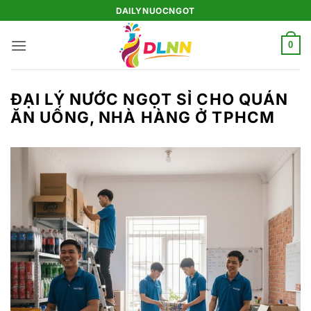
Bỏ
DAILYNUOCNGOT
qua
nội
0
dung
ĐẠI LÝ NƯỚC NGỌT SỈ CHO QUÁN
ĂN UỐNG, NHÀ HÀNG Ở TPHCM