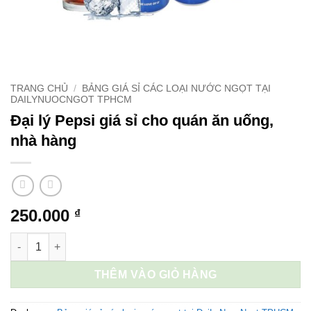
TRANG CHỦ
/
BẢNG GIÁ SỈ CÁC LOẠI NƯỚC NGỌT TẠI
DAILYNUOCNGOT TPHCM
Đại lý Pepsi giá sỉ cho quán ăn uống,
nhà hàng
250.000
₫
Đại lý Pepsi giá sỉ cho quán ăn uống, nhà hàng số lượng
THÊM VÀO GIỎ HÀNG