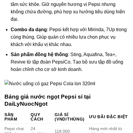
tâm sức khỏe. Giữ nguyên hương vị Pepsi nhưng
không chứa đường, phù hợp xu hướng tiêu dùng hiện
đại.
Combo đa dạng
: Pepsi kết hợp với Mirinda, 7Up trong
cùng thùng. Giúp quán có nhiều lựa chọn phục vụ
khách với khẩu vị khác nhau.
Sản phẩm đồng hệ thống
: Sting, Aquafina, Tea+,
Revive từ tập đoàn PepsiCo. Tạo bộ sưu tập đồ uống
hoàn chỉnh cho cơ sở kinh doanh.
Bảng giá nước ngọt Pepsi sỉ tại
DaiLyNuocNgot
SẢN
QUY
GIÁ SỈ
ƯU ĐÃI ĐẶC BIỆT
PHẨM
CÁCH
(VND/THÙNG)
Pepsi chai
24
Hàng mới nhất từ
118.000