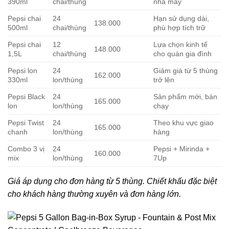
390ml
chai/thùng
nhà máy
Pepsi chai
24
Hạn sử dụng dài,
138.000
500ml
chai/thùng
phù hợp tích trữ
Pepsi chai
12
Lựa chọn kinh tế
148.000
1,5L
chai/thùng
cho quán gia đình
Pepsi lon
24
Giảm giá từ 5 thùng
162.000
330ml
lon/thùng
trở lên
Pepsi Black
24
Sản phẩm mới, bán
165.000
lon
lon/thùng
chạy
Pepsi Twist
24
Theo khu vực giao
165.000
chanh
lon/thùng
hàng
Combo 3 vị
24
Pepsi + Mirinda +
160.000
mix
lon/thùng
7Up
Giá áp dụng cho đơn hàng từ 5 thùng. Chiết khấu đặc biệt
cho khách hàng thường xuyên và đơn hàng lớn.